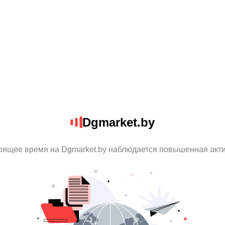
Dgmarket.by
оящее время на Dgmarket.by наблюдается повышенная акт