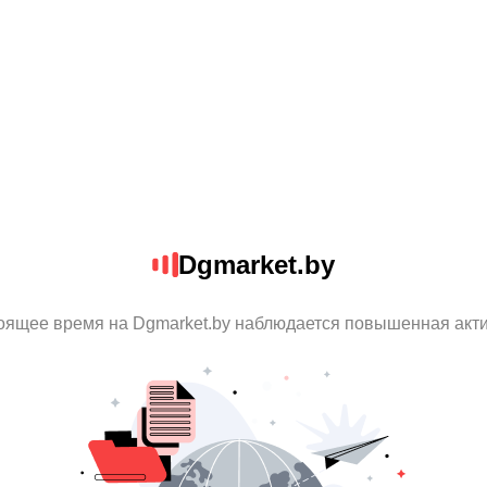
Dgmarket.by
оящее время на Dgmarket.by наблюдается повышенная акт