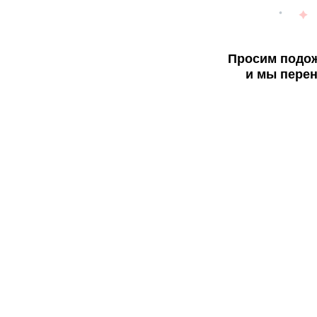
Просим подож
и мы перен