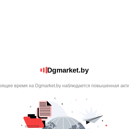
Dgmarket.by
оящее время на Dgmarket.by наблюдается повышенная акт