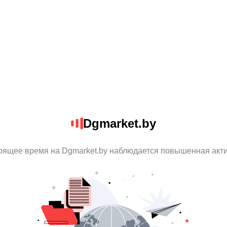
Dgmarket.by
оящее время на Dgmarket.by наблюдается повышенная акт