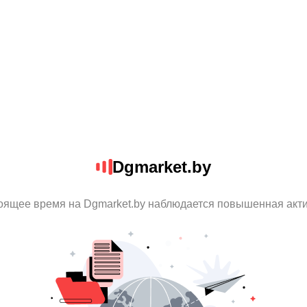
Dgmarket.by
оящее время на Dgmarket.by наблюдается повышенная акт