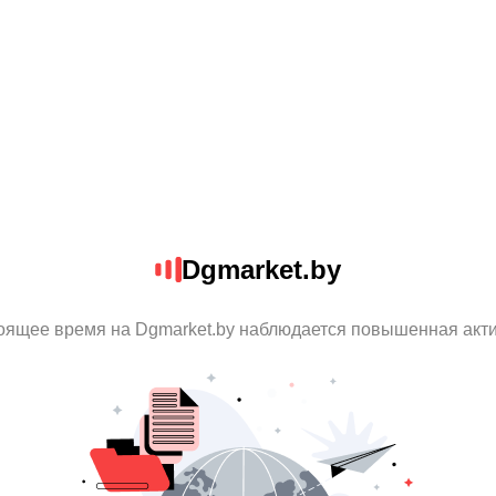
Dgmarket.by
оящее время на Dgmarket.by наблюдается повышенная акт