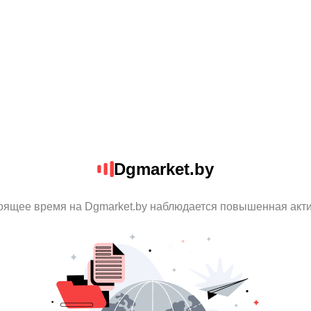
Dgmarket.by
оящее время на Dgmarket.by наблюдается повышенная акт