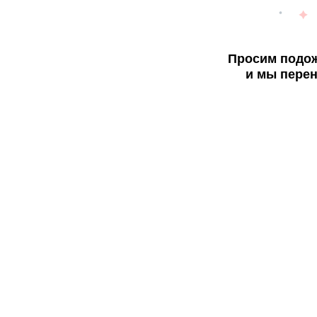
Просим подож
и мы перен