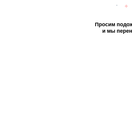
Просим подож
и мы перен