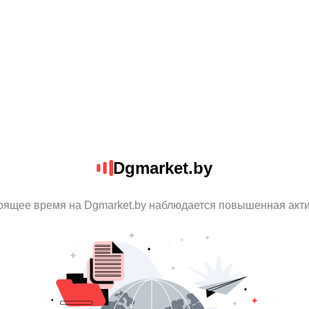
Dgmarket.by
оящее время на Dgmarket.by наблюдается повышенная акт