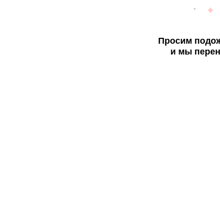
Просим подож
и мы перен