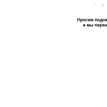
Просим подож
и мы перен