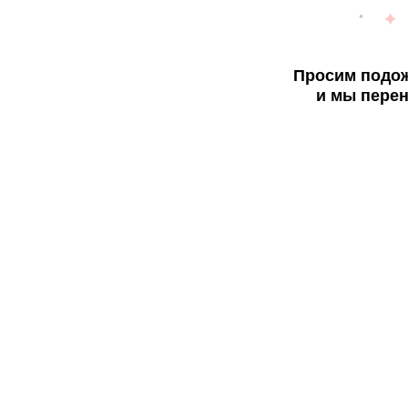
Просим подож
и мы перен