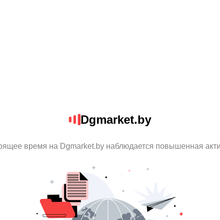
Dgmarket.by
оящее время на Dgmarket.by наблюдается повышенная акт