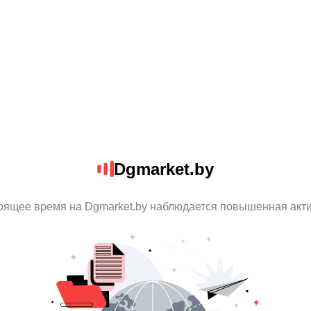
Dgmarket.by
оящее время на Dgmarket.by наблюдается повышенная акт