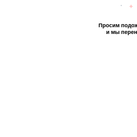
Просим подож
и мы перен