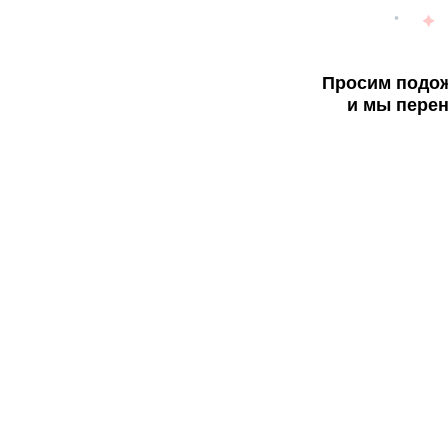
Просим подож
и мы перен