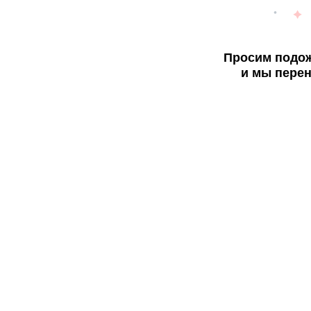
Просим подож
и мы перен