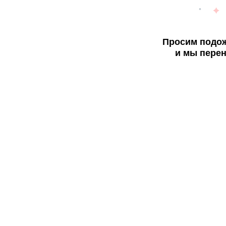
Просим подож
и мы перен