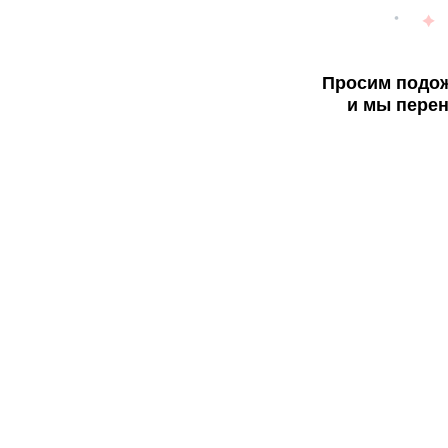
Просим подож
и мы перен