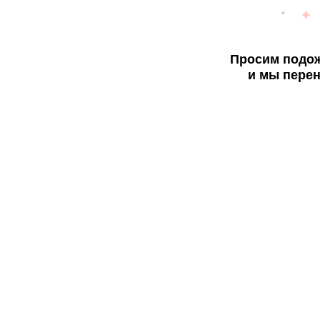
Просим подож
и мы перен