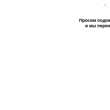
Просим подож
и мы перен