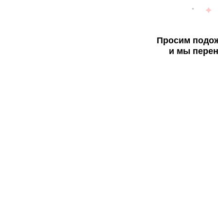
Просим подож
и мы перен