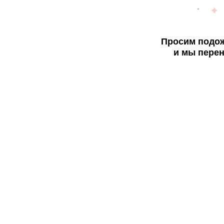
Просим подож
и мы перен