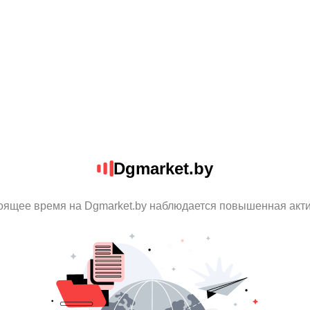
Dgmarket.by
оящее время на Dgmarket.by наблюдается повышенная акт