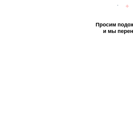
Просим подож
и мы перен