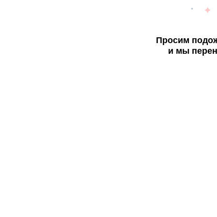
Просим подож
и мы перен