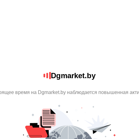
Dgmarket.by
оящее время на Dgmarket.by наблюдается повышенная акт