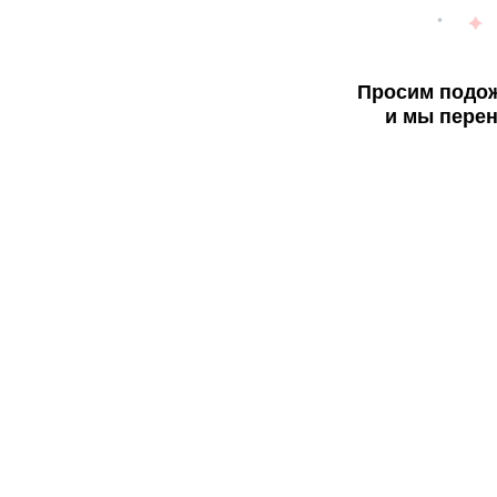
Просим подож
и мы перен