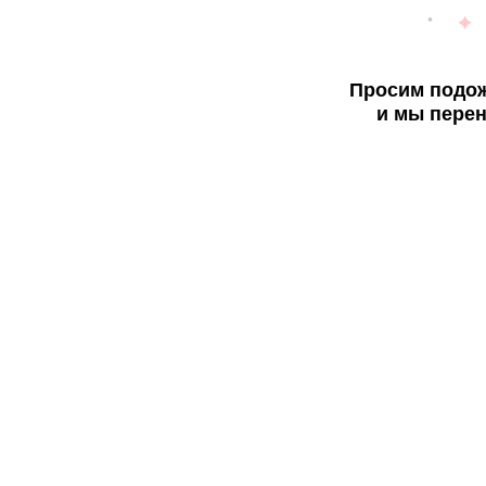
Просим подож
и мы перен