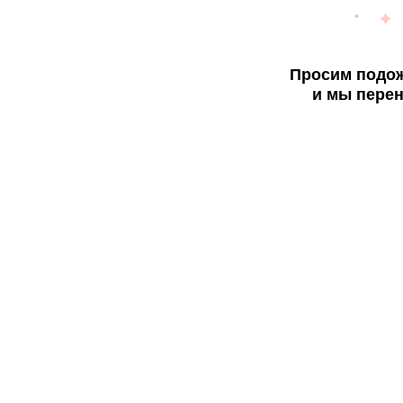
Просим подож
и мы перен