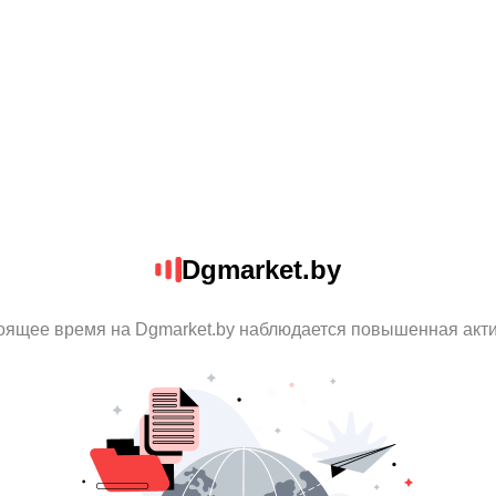
Dgmarket.by
оящее время на Dgmarket.by наблюдается повышенная акт