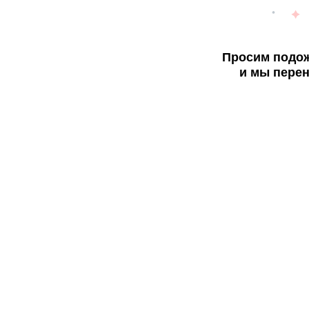
Просим подож
и мы перен