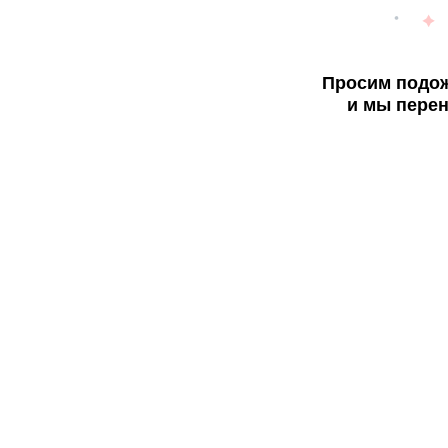
Просим подож
и мы перен