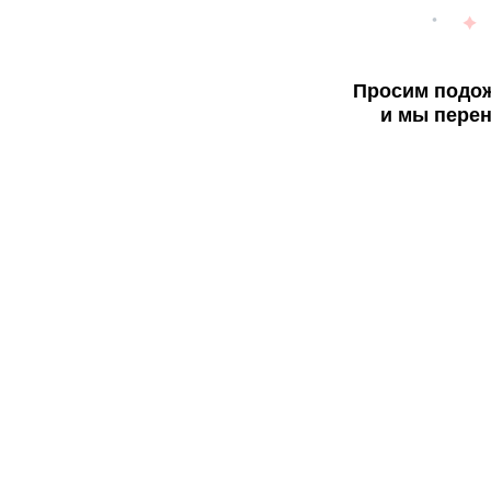
Просим подож
и мы перен