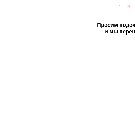
Просим подож
и мы перен