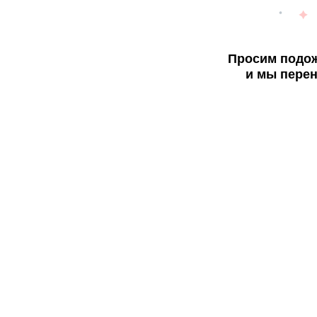
Просим подож
и мы перен