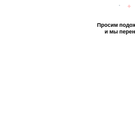
Просим подож
и мы перен