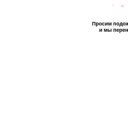
Просим подож
и мы перен