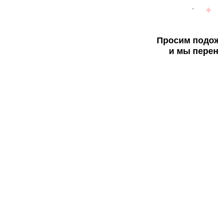
Просим подож
и мы перен