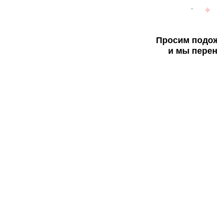
Просим подож
и мы перен