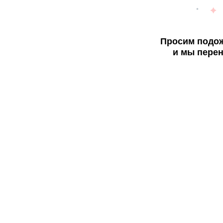
Просим подож
и мы перен