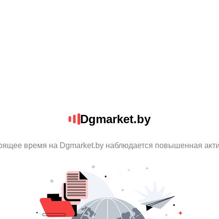
Dgmarket.by
оящее время на Dgmarket.by наблюдается повышенная акт