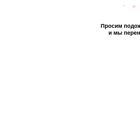
Просим подож
и мы перен