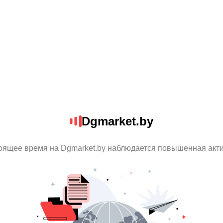
Dgmarket.by
оящее время на Dgmarket.by наблюдается повышенная акт