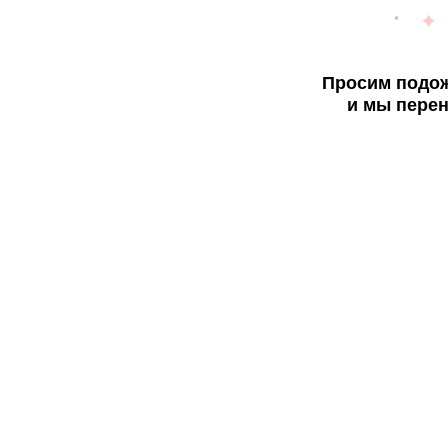
Просим подож
и мы перен