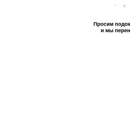
Просим подож
и мы перен