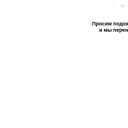
Просим подож
и мы перен