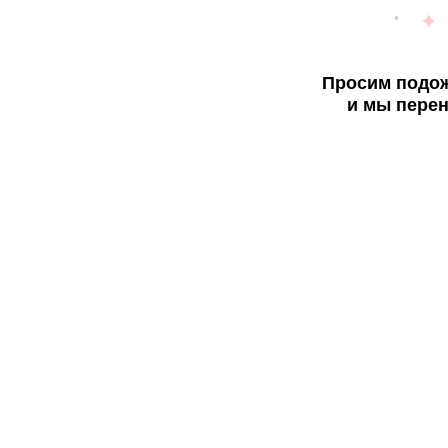
Просим подож
и мы перен